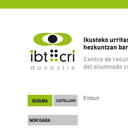
Ikusteko urrita
hezkuntzan bar
Centro de recur
del alumnado c
Entzun
EUSKARA
CASTELLANO
NOR GARA