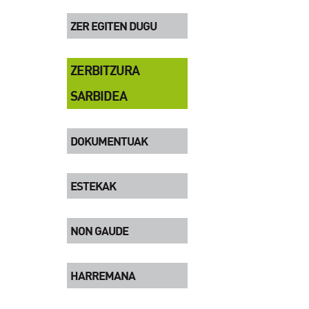
ZER EGITEN DUGU
ZERBITZURA
SARBIDEA
DOKUMENTUAK
ESTEKAK
NON GAUDE
HARREMANA