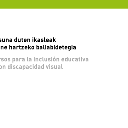
suna duten ikasleak
ne hartzeko baliabidetegia
sos para la inclusión educativa
on discapacidad visual