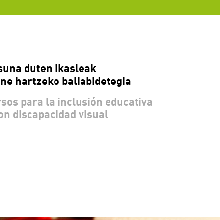
suna duten ikasleak
ne hartzeko baliabidetegia
sos para la inclusión educativa
on discapacidad visual