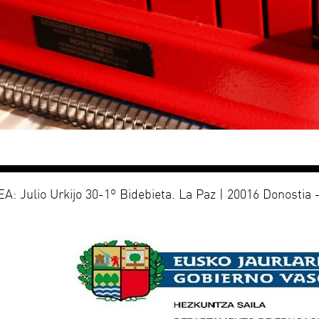
: Julio Urkijo 30-1º Bidebieta. La Paz | 20016 Donostia –