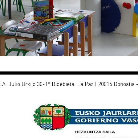
: Julio Urkijo 30-1º Bidebieta. La Paz | 20016 Donostia –