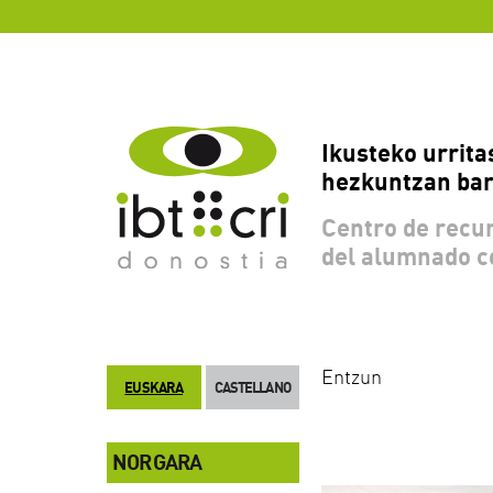
Ikusteko urrita
hezkuntzan bar
Centro de recur
del alumnado c
Entzun
EUSKARA
CASTELLANO
NOR GARA