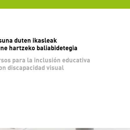
suna duten ikasleak
ne hartzeko baliabidetegia
sos para la inclusión educativa
on discapacidad visual